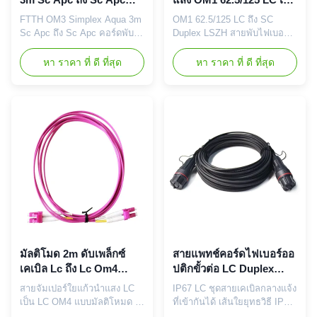
คอร์ดพับ
SC แบบดูเพล็กซ์ LSZH
FTTH OM3 Simplex Aqua 3m
OM1 62.5/125 LC ถึง SC
Sc Apc ถึง Sc Apc คอร์ดพับ 1.
Duplex LSZH สายพับไฟเบอร์
ลักษณะ 1. การสูญเสียผล
ออปติก คําอธิบาย: ไฟเบอร์ออ
ตอบแทนสูง 2การสูญเสียการใส่
ปติก แพทช์คอร์ด เป็นสายที่
หา ราคา ที่ ดี ที่สุด
หา ราคา ที่ ดี ที่สุด
ที่ต่ํา 3สายพับผ่าน
สําคัญของเครือข่ายออปติก มี
RoHS,ISO9001 4. เสื้อ LZSH
ตัวเชื่อมเดียวกันหรือแตกต่างกัน
หรือ PVC 5. CCTC A ประเภท
ซึ่งติดตั้งอยู่บนปลายของสาย
ไฟเบอร์ออปติก Ferrule สายพับ
ไฟเบอร์ออปติกซีรี่ย์ Fiber Optic
ทั่วไป 2การใช้งาน 1) ห้อง
Patch Cord มาพร้อมกับการ
สื่อสาร 2).FTTH(ไฟเบอร์ไปยัง
สะสมความยาวและเครื่องเชื่อม
บ้าน) 3).LAN(เครือข่ายท้องถิ่น)
ที่ครบถ้วนเพื่อตอบสนองความ
4).FOS(เซ็น...
ต้อ...
มัลติโมด 2m ดับเพล็กซ์
สายแพทช์คอร์ดไฟเบอร์ออ
เคเบิล Lc ถึง Lc Om4
ปติกขั้วต่อ LC Duplex
ไฟเบอร์ออปติกจัมเปอร์
ODVA IP67
สายจัมเปอร์ใยแก้วนำแสง LC
IP67 LC ชุดสายเคเบิลกลางแจ้ง
เป็น LC OM4 แบบมัลติโหมด 2
ที่เข้ากันได้ เส้นใยยุทธวิธี IP68
เมตร คำอธิบาย: สายแพทช์
กันน้ำกลางแจ้ง สายเคเบิล