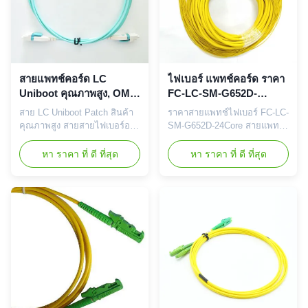
สายแพทช์คอร์ด LC
ไฟเบอร์ แพทช์คอร์ด ราคา
Uniboot คุณภาพสูง, OM3
FC-LC-SM-G652D-
OM4 สายไฟเบอร์ออปติก
24Core Branch Breakout
สาย LC Uniboot Patch สินค้า
ราคาสายแพทช์ไฟเบอร์ FC-LC-
LC/UPC-LC/UPC แบบดู
แพทช์คอร์ด 24 คอร์ด
คุณภาพสูง สายสายไฟเบอร์ออ
SM-G652D-24Core สายแพทช์
เพล็กซ์ 2.0 มม. ขั้วต่อ
ไฟเบอร์ออปติก แพทช์
ปติก OM3 OM4 LC/UPC-
แบบ Breakout 24 คอร์ สายแพ
Suncall LC
คอร์ด เชียงใหม่
LC/UPC Duplex 2.0mm
ทช์ไฟเบอร์ออปติก 24 คอร์ เซิน
หา ราคา ที่ ดี ที่สุด
หา ราคา ที่ ดี ที่สุด
Suncall สายพับไฟเบอร์ออปติก
เจิ้น สายแพทช์ไฟเบอร์ออปติก
เป็นสายไฟเบอร์ออปติก ที่
เป็นสายไฟเบอร์ออปติกที่ปลาย
ประกอบด้วยสายไฟเบอร์ออปติก
ทั้งสองด้านมีขั้วต่อที่ช่วยให้
ที่จบด้วยเครื่องเชื่อมที่แตกต่าง
สามารถเชื่อมต่อกับ CATV,
กันในปลายสายไฟเบอร์ออปติก
สวิตช์ออปติก หรืออุปกรณ์โทร
แพทช์เคเบิลถูกใช้ในสองพื้นที่
คมนาคมอื่นๆ ได้อย่างรวดเร็ว
การใช้งานหลัก: สถานที่ทํางาน
และสะดวก ชั้นป้องกันที่หนาใช้
คอมพิวเตอร์ ไปย...
สำห...