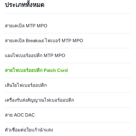
ประเภททั้งหมด
FC/SC/LC/ST/MU/E2000/MT-
งาน 1). ห้องสื่อสาร 2). FTTH
RJ/MPO/MTP ตัวเลือกการขัด
(ไฟเบอร์สู...
เงา: PC/UPC/APC คุณสมบัติ
คอนเนค...
สายเคเบิล MTP MPO
สายเคเบิล Breakout ไฟเบอร์ MTP MPO
แผงไฟเบอร์ออปติก MTP MPO
สายไฟเบอร์ออปติก Patch Cord
เส้นใยไฟเบอร์ออปติก
เครื่องรับส่งสัญญาณไฟเบอร์ออปติก
สาย AOC DAC
ตัวเชื่อมต่อใยแก้วนำแสง