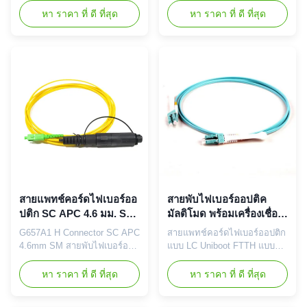
คอร์ดใยแก้วนำแสงเป็นส่วน
MPO Breakout ซึ่งเป็นทางเลือก
หา ราคา ที่ ดี ที่สุด
หา ราคา ที่ ดี ที่สุด
สำคัญของเครือข่ายออปติคัล มี
ที่ประหยัดต้นทุนในการเลิกจ้าง
ขั้วต่อเหมือนกันหรือแตกต่างกัน
สนามที่ใช้เวลานานได้รับการ
ซึ่งติดตั้งที่ปลายสายเคเบิลใย
ออกแบบมาสำหรับการแก้ไข
แก้วนำแสง ชุดสายแพทช์คอร์ด
ไฟเบอร์ที่มีความหนาแน่นสูงใน
ใยแก้วนำแสงมาพร้อมกับคอล
ศูนย์ข้อมูลซึ่งต้องการการ
เลกชันความยาวและขั้วต่อที่
ประหยัดพื้นที่และลดปัญหาการ
ครอบคลุมเพื่อตอบสนองความ
จัดการสายเคเบิล ลักษณะ
ต้องการของคุณ...
เฉพาะ ...
สายแพทช์คอร์ดไฟเบอร์ออ
สายพับไฟเบอร์ออปติค
ปติก SC APC 4.6 มม. SM
มัลติโมด พร้อมเครื่องเชื่อม
G657A1 H Connector
LC Uniboot
G657A1 H Connector SC APC
สายแพทช์คอร์ดไฟเบอร์ออปติก
4.6mm SM สายพับไฟเบอร์ออ
แบบ LC Uniboot FTTH แบบ
ปติก กันน้ําภายนอก IP68
Single หรือ Multimode
สายใยแทคติก สาย MPO
คุณสมบัติ: ราคาแข่งขันได้ การ
หา ราคา ที่ ดี ที่สุด
หา ราคา ที่ ดี ที่สุด
Breakout เป็นทางเลือกที่คุ้มค่า
สูญเสียการแทรกต่ำ & PDL ติด
ต่อการปิดสนามที่ใช้เวลามากได้
ตั้งและทดสอบจากโรงงาน ตัว