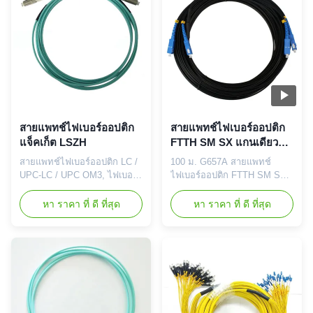
โหมด OM4 50/125 สาย
นความหนาแน่นสูงในศูนย์
ไฟเบอร์ออปติกเป็นไปตาม
ข้อมูลและสภาพแวดล้อม
มาตรฐาน ISO/IEC 11801 ใช้
ไฟเบอร์สูงอื่น ๆ ลดการติดตั้ง
สำหรับเครือข่าย ...
เครือข่ายหรือการตั้งค่า
ใหม่.สา...
สายแพทช์ไฟเบอร์ออปติก
สายแพทช์ไฟเบอร์ออปติก
แจ็คเก็ต LSZH
FTTH SM SX แกนเดียว
100 ม. G657A
สายแพทช์ไฟเบอร์ออปติก LC /
100 ม. G657A สายแพทช์
UPC-LC / UPC OM3, ไฟเบอร์
ไฟเบอร์ออปติก FTTH SM SX
CORNING, แจ็คเก็ตสายเคเบิล
หนึ่งคอร์ สายเคเบิลหล่นด้วย
LSZH 1การประยุกต์ใช้: •ระบบ
ตนเอง FTTH ทางอากาศ,
หา ราคา ที่ ดี ที่สุด
หา ราคา ที่ ดี ที่สุด
สื่อสารใยแก้วนำแสง •การส่ง
สมาชิกความแข็งแรง FRP,
ข้อมูลใยแก้วนำแสง • LAN,
แจ็คเก็ต LSZH สายเคเบิลหล่น
CATV •ระบบทดสอบใยแก้วนำ
FTTH ที่รองรับตัวเองสร้างขึ้น
แสง 2. พารามิเตอร์ทางเทคนิค:
ด้วยไฟเบอร์โหมดเดี่ยวหนึ่งหรือ
พารามิเตอร์ หน่วย FC, SC, LC
สองเส้น (G.657A) สายเคเบิลได้
/ สายแพทช์ไฟเบอร์หุ้มเกราะ
รับการปกป้องโดยส่วนประกอบ
ST, MU MT-RJ, MPO E2000
ความแข็งแรงไดอิเล็กทริกที่ทำ
เอสเอ็ม เอ...
จากพลาสติกเสริ...