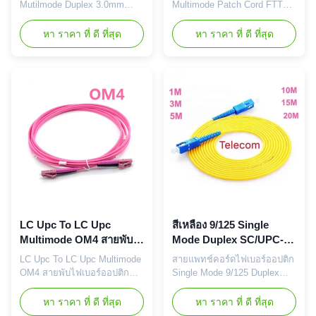
Mutilmode Duplex 3.0mm
Multimode Patch Cord FTTH
Fiber Optic Patch Cord
หุ้มด้วยไฟเบอร์ออปติกแพทช์,
คุณสมบัติ: ราคาแข่งขันได้ การ
แจ็คเก็ต LSZH สายไฟเบอร์ออ
หา ราคา ที่ ดี ที่สุด
หา ราคา ที่ ดี ที่สุด
สูญเสียการแทรกต่ำ & PDL ติด
ปติกแพทช์เป็นสายเคเบิลใยแก้ว
ตั้งและทดสอบจากโรงงาน ตัว
นำแสงที่ใช้ติดอุปกรณ์หนึ่งกับ
เลือกไฟเบอร์: G.652D
อุปกรณ์อื่นสำหรับการกำหนด
/G.657A1/OM1/OM2/OM3
เส้นทางสัญญาณ มันมีตัวเชื่อม
และ PM Panda Fiber ตัวเลือก
ต่อ
คอนเนคเตอร์:
LC/SC/ST/FC/MTP/MU/MPO,
FC/SC/LC/ST/MU/E2000/MT-
ความยาวและจำนวนไฟเบอร์
RJ/MPO/MTP ตัวเลือกการขัด
สามารถปรับแต่งได้ ลักษณะ
เงา: PC/UPC/APC คุณส...
เฉพาะ น้ำห...
LC Upc To LC Upc
สีเหลือง 9/125 Single
Multimode OM4 สายพับ
Mode Duplex SC/UPC-
ไฟเบอร์ออปติก 3.0 มม.
SC/UPC สายพับไฟเบอร์
LC Upc To LC Upc Multimode
สายแพทช์คอร์ดไฟเบอร์ออปติก
ออฟติก พร้อมเครื่องเชื่อม
OM4 สายพับไฟเบอร์ออปติก
Single Mode 9/125 Duplex
FC
3.0 มม. คําอธิบาย: ไฟเบอร์ออ
SC/UPC-SC/UPC คุณภาพสูง
ปติก แพทช์คอร์ด เป็นสายที่
สายแพทช์คอร์ดไฟเบอร์ออปติก
หา ราคา ที่ ดี ที่สุด
หา ราคา ที่ ดี ที่สุด
สําคัญของเครือข่ายออปติก มี
เป็นส่วนประกอบที่เชื่อถือได้สูง