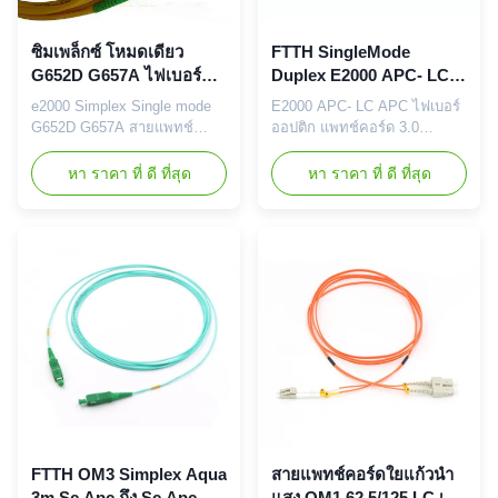
ซิมเพล็กซ์ โหมดเดียว
FTTH SingleMode
G652D G657A ไฟเบอร์จัม
Duplex E2000 APC- LC
เปอร์ ไฟเบอร์แพทช์คอร์ด
APC สายพับไฟเบอร์ออปติ
e2000 Simplex Single mode
E2000 APC- LC APC ไฟเบอร์
e2000 1M / 2M / 3M... ปรับ
ก 3.0 มม
G652D G657A สายแพทช์
ออปติก แพทช์คอร์ด 3.0
แต่งสําหรับการสื่อสาร
ไฟเบอร์ e2k Fiber Jumper
มิลลิเมตร แพทช์เคเบิล LSH-
โทรคมนาคม
fiber patch cord e2000 สายแพ
LC ไฟเบอร์ออปติก จอมเปอร์
หา ราคา ที่ ดี ที่สุด
หา ราคา ที่ ดี ที่สุด
ทช์คอร์ดมาตรฐาน E2000 ของ
สายพับไฟเบอร์ออปติก คือ สาย
เราเหมาะสำหรับโทรคมนาคม,
ไฟเบอร์ออปติกที่ปิดอยู่ทั้งสอง
ดาต้าคอม, ศูนย์ข้อมูล และการ
ปลายด้วยเครื่องเชื่อมที่ทําให้มัน
ใช้งานที่สำคัญบางอย่าง สายแพ
สามารถเชื่อมต่อกับ CATV,
ทช์คอร์ดให้การเชื่อมต่อที่
สวิตช์ออปติก หรืออุปกรณ์
ยืดหยุ่นกับอุปกรณ์ที่ใช้งาน,
โทรคมนาคมอื่น ๆ ได้อย่าง
อุปกรณ์ออปติคัลแบบพาสซีฟ
รวดเร็วและสะดวกสบายมีชั้น
และการเชื่อมต่อ...
ป้องกันหนา, ...
FTTH OM3 Simplex Aqua
สายแพทช์คอร์ดใยแก้วนำ
3m Sc Apc ถึง Sc Apc
แสง OM1 62.5/125 LC เป็น