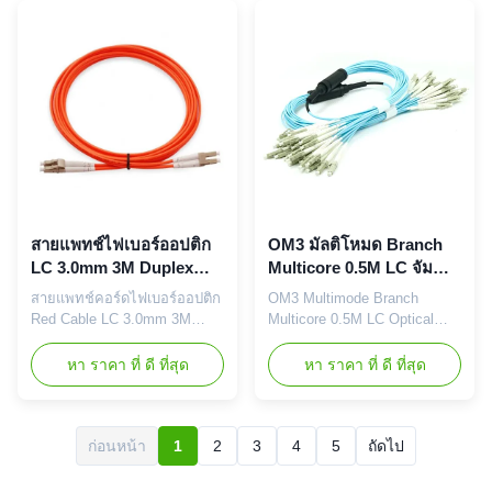
ถูกออกแบบมาเพื่อการติดต่อ
เลือกไฟเบอร์: G.652D /
ไฟเบอร์ความหนาแน่นสูงใน
G.657A1 / OM1 / OM2 / OM3
ศูนย์ข้อมูลที่ต้องการการ
และ PM Panda Fiber ตัวเลือก
ประหยัดพื้นที่และลดปัญหาใน
คอนเนคเตอร์: FC / SC / LC /
การจัดการสายเคเบิล. ลักษณะ
ST / MU / E2000 / MT-RJ /
* ผลงานสูงใน IL & RL* ...
MPO / MTP ตัวเลือ...
สายแพทช์ไฟเบอร์ออปติก
OM3 มัลติโหมด Branch
LC 3.0mm 3M Duplex
Multicore 0.5M LC จัม
Om1 สีแดง
เปอร์ไฟเบอร์ออปติก
สายแพทช์คอร์ดไฟเบอร์ออปติก
OM3 Multimode Branch
Red Cable LC 3.0mm 3M
Multicore 0.5M LC Optical
Duplex Om1 คุณสมบัติ: ราคา
Fiber Jumper 1. คุณสมบัติ 1.
แข่งขันได้ การสูญเสียการแทรก
การสูญเสียการสะท้อนกลับสูง
หา ราคา ที่ ดี ที่สุด
หา ราคา ที่ ดี ที่สุด
ต่ำ & PDL โรงงานติดตั้งและ
2. การสูญเสียการแทรกต่ำ 3.
ทดสอบ ตัวเลือกไฟเบอร์:
สายแพทช์คอร์ดผ่าน RoHS,
G.652D
ISO9001 4. แจ็คเก็ต LZSH
/G.657A1/OM1/OM2/OM3
หรือ PVC 5. เฟอร์รูไฟเบอร์ออ
ก่อนหน้า
1
2
3
4
5
ถัดไป
และ PM Panda Fiber ตัวเลือก
ปติก CCTC A Type สายแพทช์
คอนเนคเตอร์:
คอร์ดทั่วไป 2. การประยุกต์ใช้