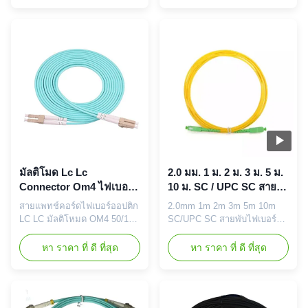
ตัวเชื่อมเดียวกันหรือแตกต่างกัน
มีการสูญเสียการแทรกและค่า
ซึ่งติดตั้งอยู่บนปลายของสาย
การสูญเสียการสะท้อนกลับต่ำ มี
ไฟเบอร์ออปติกซีรี่ย์ Fiber Optic
ให้เลือกทั้งแบบสายเดี่ยวหรือ
Patch Cord มาพร้อมกับการ
สายคู่ มีสายแพทช์ไฟเบอร์ให้
สะสมความยาวและเครื่องเชื่อม
เลือกมากมาย พร้อมขั้วต่อที่ทัน
ที่ครบถ้วนเพื่อตอบสนองควา...
สมัยที่สุด และมีให้เลือกหลา...
มัลติโมด Lc Lc
2.0 มม. 1 ม. 2 ม. 3 ม. 5 ม.
Connector Om4 ไฟเบอร์
10 ม. SC / UPC SC สาย
ออปติก แพทช์คอร์ด 50/125
แพทช์ไฟเบอร์ออปติกหลาย
สายแพทช์คอร์ดไฟเบอร์ออปติก
2.0mm 1m 2m 3m 5m 10m
Duplex Jumper Lszh
โหมดเดี่ยว
LC LC มัลติโหมด OM4 50/125
SC/UPC SC สายพับไฟเบอร์ออ
Jacket 1m
แบบดูเพล็กซ์, แจ็คเก็ต LSZH,
ปติกแบบเดียวหลายแบบ คํา
ความยาว 1 เมตร สายแพทช์
อธิบาย สายไฟ MPO/MTP ใช้
หา ราคา ที่ ดี ที่สุด
หา ราคา ที่ ดี ที่สุด
คอร์ดคือสายไฟเบอร์ออปติกที่
ในการเชื่อมต่อเคสเก็ต, แผ่น
ใช้เชื่อมต่ออุปกรณ์หนึ่งไปยังอีก
หรือพัดลม MPO ที่แข็งแรงและ
อุปกรณ์หนึ่งสำหรับการกำหนด
การจัดจําหน่ายแบบง่ายถึง
เส้นทางสัญญาณ ไฟเบอร์มัลติ
รวดเร็วของสายเคเบิลร่อเบคโบ