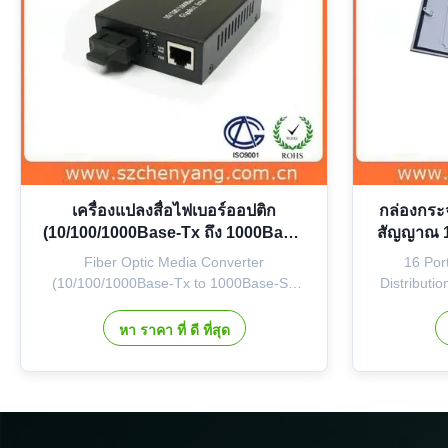
เครื่องแปลงสื่อไฟเบอร์ออปติก
กล่องกระ
(10/100/1000Base-Tx ถึง 1000Base-
สัญญาณ 16
SX 850nm มัลติโมด 220/550M)
Fiber Optic Media Converter
16 Port
(10/100/1000Base-Tx to 1000Base-SX
Distributio
850nm multi mode 220/550M)
mainly app
10/100/1000M Gigabit Optical Fiber
corridor wh
หา ราคา ที่ ดี ที่สุด
Media Converter CY Series Gigabit Fiber
up. It is
Media Converter can convert Optical-
second-le
Electric Ethernet signals between
distinct a
10/100/1000M UTP interface (TX) and
1000M optical fiber interface ...