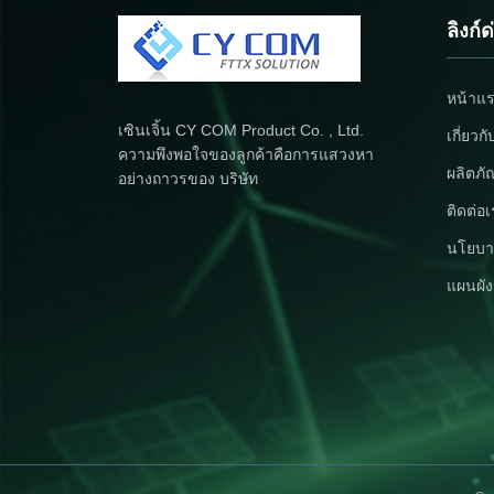
ลิงก์
หน้าแ
เซินเจิ้น CY COM Product Co. , Ltd.
เกี่ยวก
ความพึงพอใจของลูกค้าคือการแสวงหา
ผลิตภั
อย่างถาวรของ บริษัท
ติดต่อ
นโยบา
แผนผัง