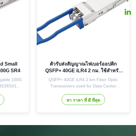
d Small
ตัวรับส่งสัญญาณไฟเบอร์ออปติก
 100G SR4
QSFP+ 40GE iLR4 2 กม. ใช้สำหรับ
การเชื่อมต่อศูนย์ข้อมูล
ggable 100G
QSFP+ 40GE iLR4 2 km Fiber Optic
M3538SX101
Transceivers used for Data Center
00GE Quad
Interconnect Description CY COM's
e (QSFP28)
OM3358FX100 is a QSFP+ transceiver
หา ราคา ที่ ดี ที่สุด
ort-range
module designed for 2 km optical
. It offers
communication applications with single
s based on
mode fiber. It is compliant with IEEE
nology, and
802.3-2018 40GBASE-LR4 (partly
compliant), IEEE 802.3...