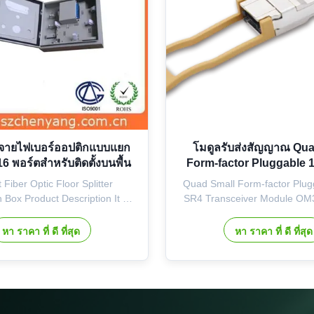
จายไฟเบอร์ออปติกแบบแยก
โมดูลรับส่งสัญญาณ Qua
 พอร์ตสำหรับติดตั้งบนพื้น
Form-factor Pluggable
 Fiber Optic Floor Splitter
Quad Small Form-factor Plu
n Box Product Description It is
SR4 Transceiver Module O
lied to the splitter points of
is a parallel full-duplex 1
ere the FTTH available are set
Small Form-factor Pluggabl
หา ราคา ที่ ดี ที่สุด
หา ราคา ที่ ดี ที่สุด
 suitable for the first-level or
transceiver designed for sh
vel splitter, especially with
multi-lane data communication
dvantage for the second-level
four independent data lane
splitter. The ...
850 nm VCSEL/PD array tech
...