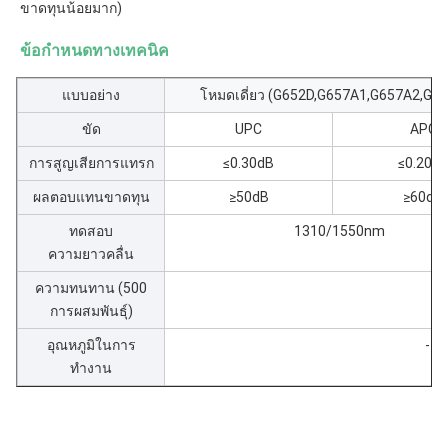
ขาดทุนน้อยมาก)
ข้อกำหนดทางเทคนิค
แบบอย่าง
โหมดเดี่ยว (G652D,G657A1,G657A2,G6
ขัด
UPC
APC
การสูญเสียการแทรก
≤0.30dB
≤0.20d
ผลตอบแทนขาดทุน
≥50dB
≥60dB
ทดสอบ
1310/1550nm
ความยาวคลื่น
ความทนทาน (500
การผสมพันธุ์)
อุณหภูมิในการ
-4
ทำงาน