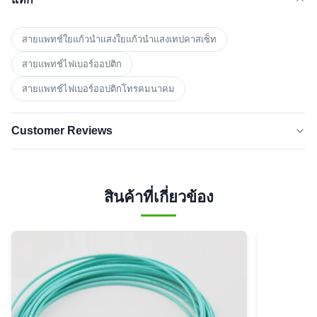
สายแพทช์ใยแก้วนำแสงใยแก้วนำแสงเทปคาสเซ็ท
สายแพทช์ไฟเบอร์ออปติก
สายแพทช์ไฟเบอร์ออปติกโทรคมนาคม
Customer Reviews
5.0
★★★★★
★★★★★
จาก 50 รีวิวล่าสุด
สินค้าที่เกี่ยวข้อง
5 ดาว
0
4 ดาว
0
3 ดาว
0
2 ดาว
0
1 ดาว
0