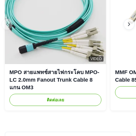
100gb SFP Optical Transceiver
★★★★★
★★★★★
1
United States
Nov 12.2025
Very Professional products,use well!
M
MPO/MTP 3.0mm Fiber Optic Cable 12 Cores OM3 OM4
OM5 MPO Patch Cord
VIDEO
Australia
Nov 5.2025
★★★★★
★★★★★
MPO สายแพทช์สายไฟกระโคบ MPO-
MMF OM
This products and company is very well,fast feedback!
LC 2.0mm Fanout Trunk Cable 8
Cable 8
แกน OM3
ติดต่อเลย
L
LSZH Jacket OM3 MPO Trunk Cable 12 Core UPC 30m
Multimode
Tunisia
Oct 18.2025
★★★★★
★★★★★