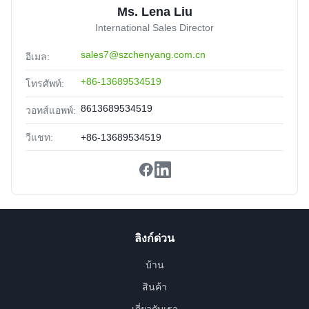
Meet the standard of Telcordia GR-1435-CORE compliant.
Ms. Lena Liu
International Sales Director
sales7@szchenyang.com.cn
อีเมล:
+86-13689534519
โทรศัพท์:
8613689534519
วอทส์แอพพ์:
วีแชท:
+86-13689534519
ลิงก์ด่วน
บ้าน
สินค้า
เกี่ยวกับเรา